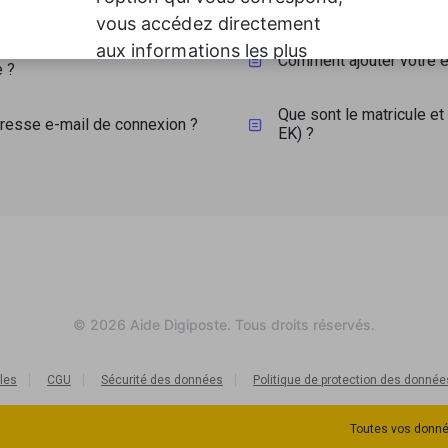
la double authentification
Comment ajouter votre 
 ?​
Que sont le matricule et
resse e-mail de connexion ?
EK) ?
© 2026 Aide Digiposte. Tous droits réservés.
les
CGU
Sécurité des données
Politique de protection des donnée
Toutes vos donné