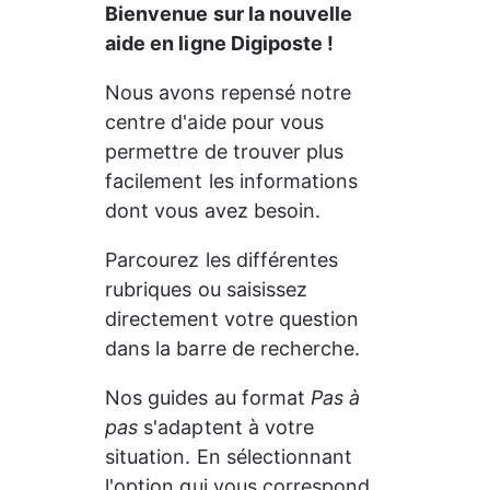
Gérer votre Compte La
Poste
u
Utiliser votre coffre-fort
numérique
us consultés