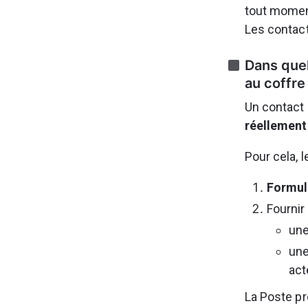
tout momen
Les contact
Dans quel
au coffre
Un contact 
réellement
Pour cela, l
Formule
Fournir 
une
une
act
La Poste pr