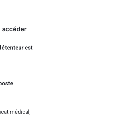
l accéder 
 détenteur est 
iposte
.
ficat médical, 