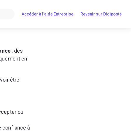
Accéder à l’aide Entreprise
Revenir sur Digiposte
S'ouvre
S'ouvre
dans
dans
un
un
nouvel
nouvel
onglet
onglet
iance
 : des 
iquement en 
voir être 
accepter ou 
e confiance à 